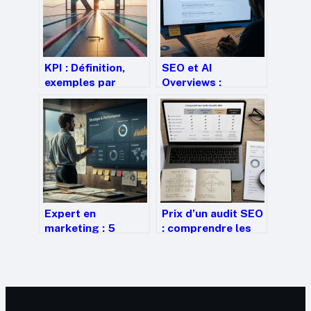
KPI : Définition,
SEO et AI
exemples par
Overviews :
secteur et
comment maintenir
méthode pour
sa visibilité face à
piloter votre
la révolution du
performance
zéro clic
Expert en
Prix d’un audit SEO
marketing : 5
: comprendre les
leviers pour
écarts de 500 € à
transformer votre
10 000 €
stratégie en
résultats concrets