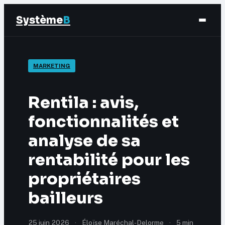
Système
B
Finance
MARKETING
Business
Rentila : avis,
Éducation & Emploi
fonctionnalités et
analyse de sa
Marketing
rentabilité pour les
propriétaires
bailleurs
25 juin 2026
·
Éloïse Maréchal-Delorme
·
5 min