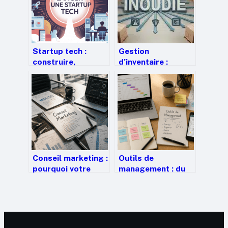
Startup tech :
Gestion
construire,
d’inventaire :
financer et faire
méthodes de
grandir un projet
valorisation et
innovant
étapes clés pour
automatiser vos
stocks
Conseil marketing :
Outils de
pourquoi votre
management : du
intuition ne suffit
chaos opérationnel
plus pour passer à
à la performance
l’échelle
collective