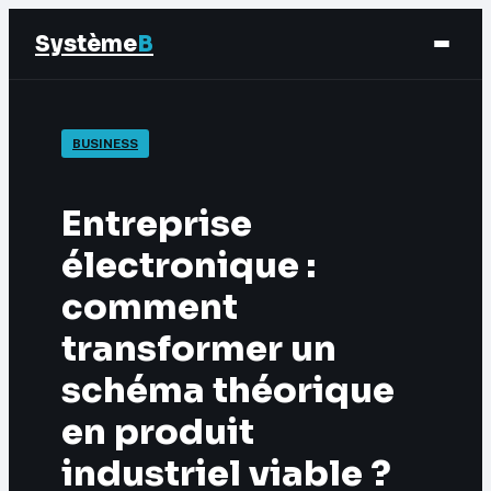
Système
B
Finance
BUSINESS
Business
Entreprise
Éducation & Emploi
électronique :
comment
Marketing
transformer un
schéma théorique
en produit
industriel viable ?