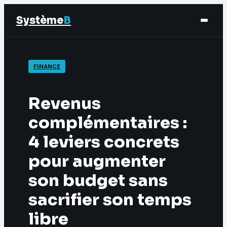
Système
B
Finance
FINANCE
Business
Revenus
Éducation & Emploi
complémentaires :
4 leviers concrets
Marketing
pour augmenter
son budget sans
sacrifier son temps
libre