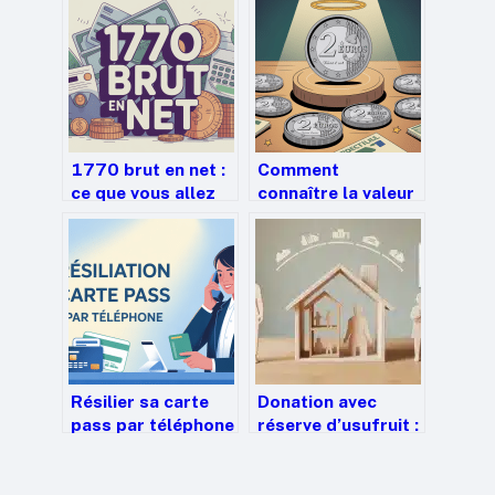
1770 brut en net :
Comment
ce que vous allez
connaître la valeur
réellement toucher
d’une pièce de 2
euros rare et la
vendre au bon prix
Résilier sa carte
Donation avec
pass par téléphone
réserve d’usufruit :
: le guide clair et
comment
rapide
transmettre votre
maison avec 100