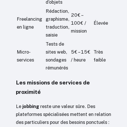
d’objets
Rédaction,
20€ –
Freelancing
graphisme,
100€ /
Élevée
en ligne
traduction,
mission
saisie
Tests de
Micro-
sites web,
5€ – 15€
Très
services
sondages
/ heure
faible
rémunérés
Les missions de services de
proximité
Le
jobbing
reste une valeur sûre. Des
plateformes spécialisées mettent en relation
des particuliers pour des besoins ponctuels :