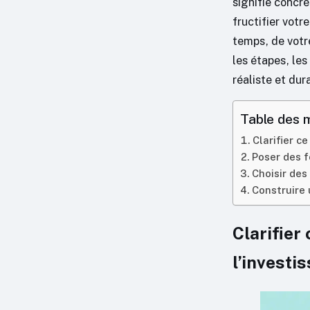
signifie concrè
fructifier votr
temps, de votr
les étapes, les
réaliste et dur
Table des 
Clarifier c
Poser des f
Choisir des
Construire 
Clarifier
l’investi