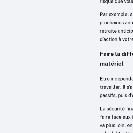
risque que vou
Par exemple, si
prochaines anné
retraite antici
d’action à votre
Faire la dif
matériel
Être indépendan
travailler. Il 
passifs, puis 
La sécurité fin
faire face aux 
va plus loin, e