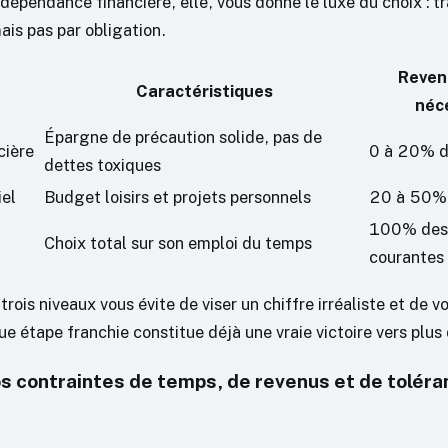
indépendance financière, elle, vous donne le luxe du choix : tr
ais pas par obligation.
Reven
Caractéristiques
néc
Épargne de précaution solide, pas de
cière
0 à 20% d
dettes toxiques
iel
Budget loisirs et projets personnels
20 à 50% 
100% des
Choix total sur son emploi du temps
courantes
trois niveaux vous évite de viser un chiffre irréaliste et de 
e étape franchie constitue déjà une vraie victoire vers plus 
os contraintes de temps, de revenus et de toléra