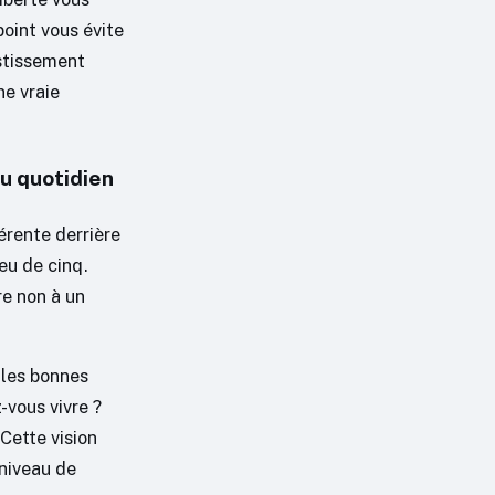
point vous évite
estissement
ne vraie
au quotidien
érente derrière
ieu de cinq.
re non à un
 les bonnes
-vous vivre ?
 Cette vision
 niveau de