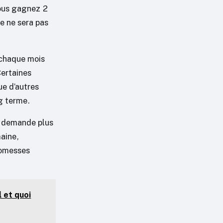
vous gagnez 2
e ne sera pas
 chaque mois
Certaines
ue d’autres
g terme.
if demande plus
maine,
romesses
l et quoi