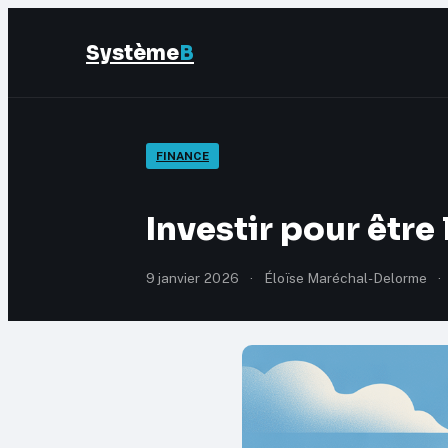
Système
B
FINANCE
Investir pour être 
9 janvier 2026
·
Éloïse Maréchal-Delorme
·