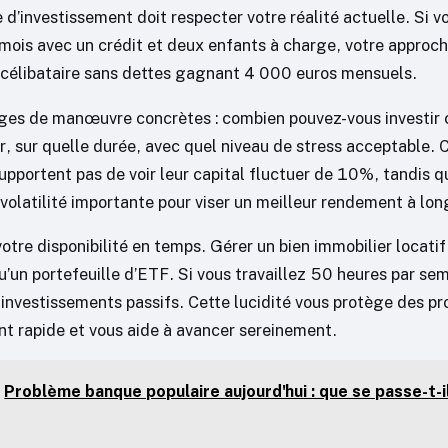
 d’investissement doit respecter votre réalité actuelle. Si 
mois avec un crédit et deux enfants à charge, votre approch
célibataire sans dettes gagnant 4 000 euros mensuels.
ges de manœuvre concrètes : combien pouvez-vous investir
r, sur quelle durée, avec quel niveau de stress acceptable. 
upportent pas de voir leur capital fluctuer de 10%, tandis q
volatilité importante pour viser un meilleur rendement à lon
votre disponibilité en temps. Gérer un bien immobilier locat
u’un portefeuille d’ETF. Si vous travaillez 50 heures par se
s investissements passifs. Cette lucidité vous protège des p
nt rapide et vous aide à avancer sereinement.
Problème banque populaire aujourd'hui : que se passe-t-i