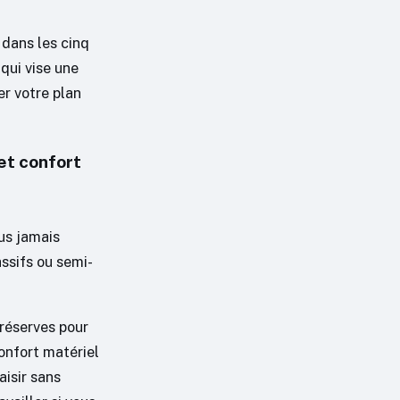
 dans les cinq
qui vise une
er votre plan
et confort
us jamais
assifs ou semi-
 réserves pour
onfort matériel
aisir sans