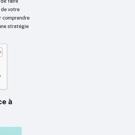
 de faire
 de votre
our comprendre
 une stratégie
e
ce à