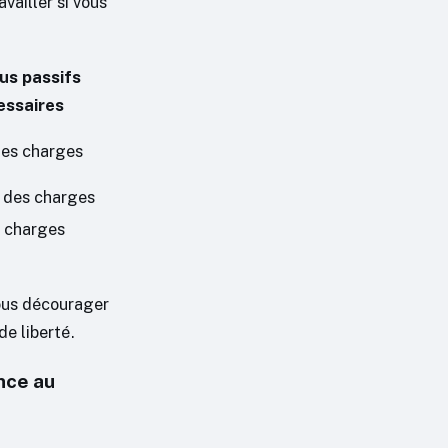
availler si vous
us passifs
essaires
es charges
des charges
 charges
vous décourager
de liberté.
nce au