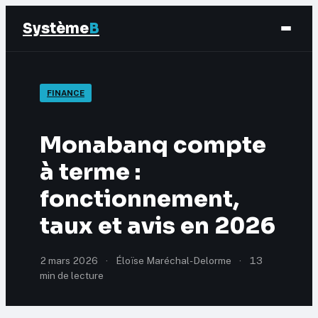
Système
B
Finance
FINANCE
Business
Monabanq compte
Éducation & Emploi
à terme :
fonctionnement,
Marketing
taux et avis en 2026
2 mars 2026
·
Éloïse Maréchal-Delorme
·
13
min de lecture