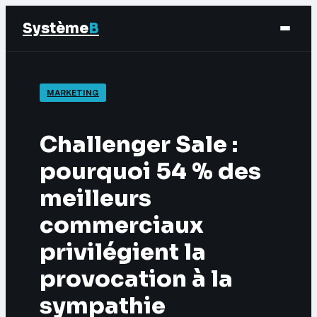
Système
B
Finance
MARKETING
Business
Challenger Sale :
Éducation & Emploi
pourquoi 54 % des
meilleurs
Marketing
commerciaux
privilégient la
provocation à la
sympathie