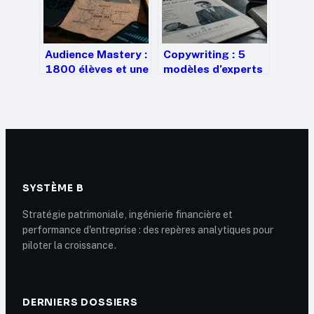
Audience Mastery :
Copywriting : 5
1800 élèves et une
modèles d’experts
méthode SEO pour
pour transformer
générer des
vos lecteurs en
revenus récurrents
clients
SYSTÈME B
Stratégie patrimoniale, ingénierie financière et
performance d'entreprise : des repères analytiques pour
piloter la croissance.
DERNIERS DOSSIERS