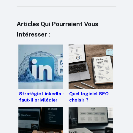
Articles Qui Pourraient Vous
Intéresser :
Stratégie LinkedIn :
Quel logiciel SEO
faut-il privilégier
choisir ?
votre profil
Comparatif des 3
personnel ou votre
leaders pour
page entreprise ?
piloter votre
stratégie