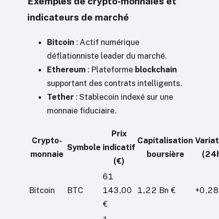
Exemples de crypto-monnaies et
indicateurs de marché
Bitcoin
: Actif numérique
déflationniste leader du marché.
Ethereum
: Plateforme
blockchain
supportant des contrats intelligents.
Tether
: Stablecoin indexé sur une
monnaie fiduciaire.
Prix
Crypto-
Capitalisation
Variat
Symbole
indicatif
monnaie
boursière
(24
(€)
61
Bitcoin
BTC
143,00
1,22 Bn €
+0,28
€