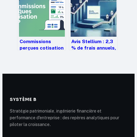
2026
Commissions
Avis Stellium : 2,3
perçues cotisation
% de frais annuels,
bnp : comprendre,
est-ce le prix juste
comparer,
pour votre gestion
optimiser
patrimoniale ?
SYSTÈME B
Stratégie patrimoniale, ingénierie financière et
performance d'entreprise : des repères analytiques pour
piloter la croissance.