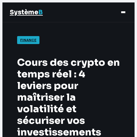
Système
B
Finance
FINANCE
Business
Cours des crypto en
Éducation & Emploi
temps réel : 4
leviers pour
Marketing
maîtriser la
volatilité et
sécuriser vos
investissements