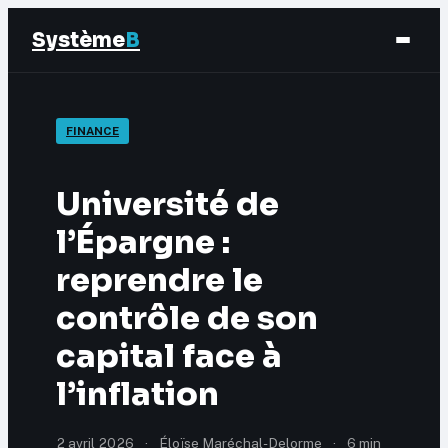
Système
B
Finance
FINANCE
Business
Université de
Éducation & Emploi
l’Épargne :
reprendre le
Marketing
contrôle de son
capital face à
l’inflation
2 avril 2026
·
Éloïse Maréchal-Delorme
·
6 min