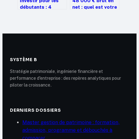
Investir pour les
48 000 € brut en
débutants : 4
net : quel est votre
enveloppes
salaire réel après
fiscales et 50 €
cotisations et
par mois pour bâtir
impôts ?
votre patrimoine
SYSTÈME B
Stratégie patrimoniale, ingénierie financière et
performance d'entreprise : des repères analytiques pour
piloter la croissance.
DERNIERS DOSSIERS
Master gestion de patrimoine : formation,
admission, programme et débouchés à
comparer