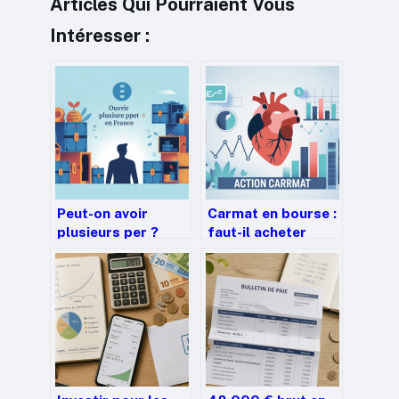
Articles Qui Pourraient Vous
Intéresser :
Peut-on avoir
Carmat en bourse :
plusieurs per ?
faut-il acheter
tout comprendre
l’action aujourd’hui
pour optimiser
?
votre épargne
retraite