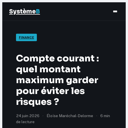
Système
B
Finance
FINANCE
Business
Compte courant :
Éducation & Emploi
quel montant
maximum garder
Marketing
pour éviter les
risques ?
24 juin 2026
·
Éloïse Maréchal-Delorme
·
6 min
de lecture