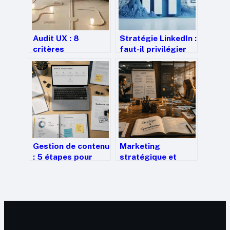
Audit UX : 8
Stratégie LinkedIn :
critères
faut-il privilégier
d’ergonomie pour
votre profil
transformer vos
personnel ou votre
points de friction
page entreprise ?
en conversion
Gestion de contenu
Marketing
: 5 étapes pour
stratégique et
transformer vos
opérationnel : le
silos
duo gagnant pour
d’informations en
transformer votre
actifs stratégiques
vision en résultats