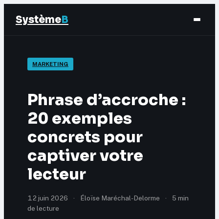
Système
B
Finance
MARKETING
Business
Phrase d’accroche :
Éducation & Emploi
20 exemples
concrets pour
Marketing
captiver votre
lecteur
12 juin 2026
·
Éloïse Maréchal-Delorme
·
5 min
de lecture