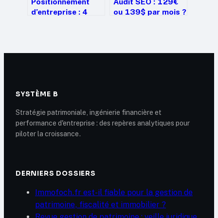
Positionnement
Audit SEO : 129€
d’entreprise : 4
ou 139$ par mois ?
leviers
Comment choisir
stratégiques pour
l’outil adapté à vos
distancer vos
besoins techniques
concurrents
SYSTÈME B
Stratégie patrimoniale, ingénierie financière et
performance d'entreprise : des repères analytiques pour
piloter la croissance.
DERNIERS DOSSIERS
Immofoch.fr est-il fiable pour la gestion de
patrimoine, fiscalité et immobilier ?
Revue gestion de patrimoine : veille juridique,