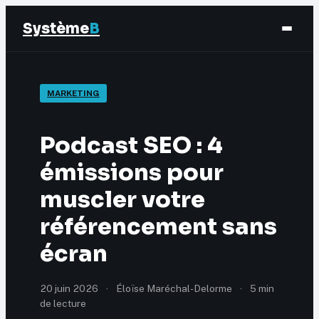
Système
B
Finance
MARKETING
Business
Podcast SEO : 4
Éducation & Emploi
émissions pour
muscler votre
Marketing
référencement sans
écran
20 juin 2026
·
Éloïse Maréchal-Delorme
·
5 min
de lecture