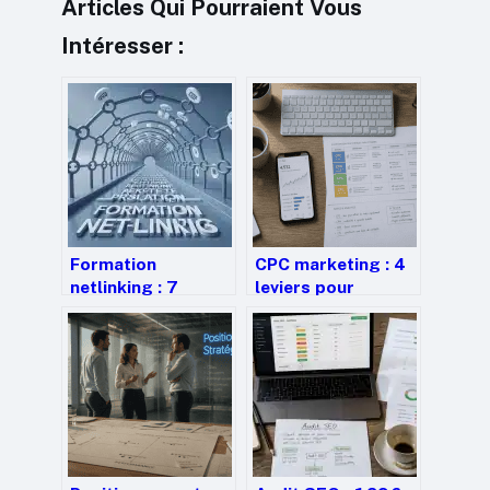
Articles Qui Pourraient Vous
Intéresser :
Formation
CPC marketing : 4
netlinking : 7
leviers pour
heures pour
optimiser vos
sécuriser vos
enchères et
backlinks et éviter
maximiser votre
les pénalités
rentabilité
Google