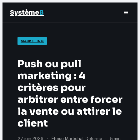
Système
B
Finance
MARKETING
Business
Push ou pull
Éducation & Emploi
marketing : 4
critères pour
Marketing
arbitrer entre forcer
la vente ou attirer le
client
27 juin 2026
·
Éloïse Maréchal-Delorme
·
5 min