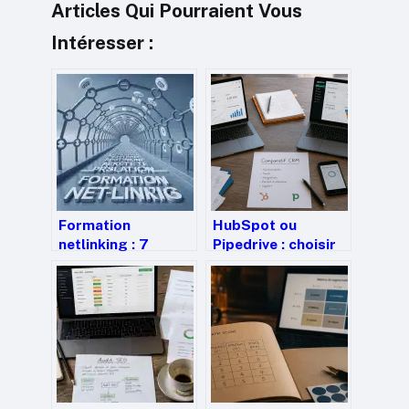
Articles Qui Pourraient Vous
Intéresser :
Formation
HubSpot ou
netlinking : 7
Pipedrive : choisir
heures pour
entre puissance
sécuriser vos
marketing et
backlinks et éviter
efficacité
les pénalités
commerciale
Google