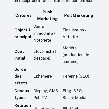
un récapitulatif des critères fondamentaux.
Push
Critères
Pull Marketing
Marketing
Vente
Objectif
Fidélisation /
immédiate /
principal
Autorité
Notoriété
Modéré
Coût
Élevé (achat
(production de
initial
d’espace)
contenu)
Durée
des
Éphémère
Pérenne (SEO)
effets
Canaux
Display, SMS,
Blog, SEO,
types
Pub TV
Social Media
Relation
Unilatérale
Bilatérale