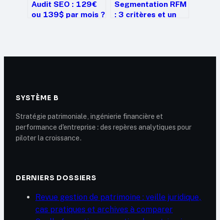
Audit SEO : 129€
Segmentation RFM
ou 139$ par mois ?
: 3 critères et un
Comment choisir
scoring précis
l’outil adapté à vos
pour maximiser
besoins techniques
votre rentabilité
client
SYSTÈME B
Stratégie patrimoniale, ingénierie financière et
performance d'entreprise : des repères analytiques pour
piloter la croissance.
DERNIERS DOSSIERS
Revue gestion de patrimoine : veille juridique,
cas pratiques et archives à comparer