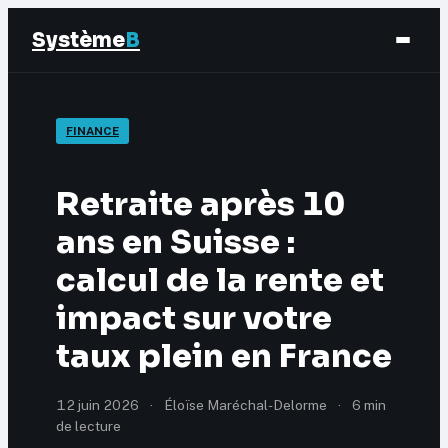
Système
B
Finance
FINANCE
Business
Retraite après 10
Éducation & Emploi
ans en Suisse :
calcul de la rente et
Marketing
impact sur votre
taux plein en France
12 juin 2026
·
Éloïse Maréchal-Delorme
·
6 min
de lecture