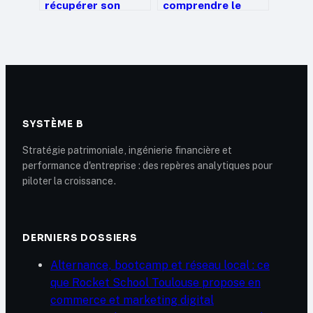
récupérer son
comprendre le
argent sur
cycle de vie et les
predissime 9 :
mécanismes pour
démarches et
sécuriser vos
recours
investissements
SYSTÈME B
Stratégie patrimoniale, ingénierie financière et
performance d'entreprise : des repères analytiques pour
piloter la croissance.
DERNIERS DOSSIERS
Alternance, bootcamp et réseau local : ce
que Rocket School Toulouse propose en
commerce et marketing digital