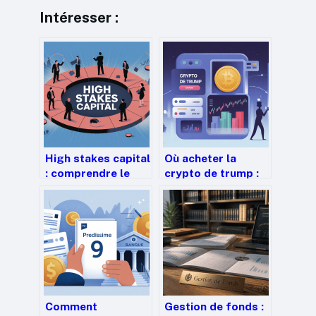
Intéresser :
High stakes capital
Où acheter la
: comprendre le
crypto de trump :
fonds, la stratégie
plateformes,
et les opportunités
risques et mode
d’emploi
Comment
Gestion de fonds :