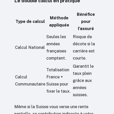
Le double calcul en pratique
Bénéfice
Méthode
Type de calcul
pour
appliquée
l’assuré
Seules les
Risque de
années
décote si la
Calcul National
françaises
carrière est
comptent.
courte.
Garantit le
Totalisation
taux plein
Calcul
France +
grâce aux
Communautaire
Suisse pour
années
fixer le taux.
suisses.
Même si la Suisse vous verse une rente
partielle, sa contribution indirecte à votre