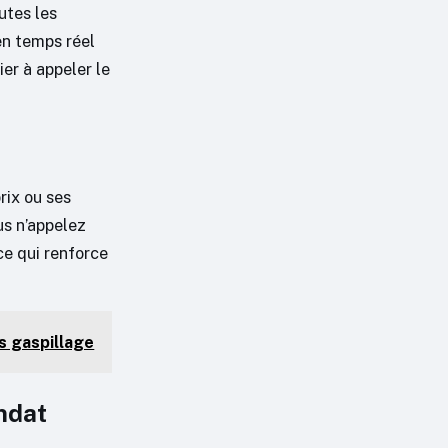
utes les
en temps réel
er à appeler le
rix ou ses
us n’appelez
ce qui renforce
ns gaspillage
ndat