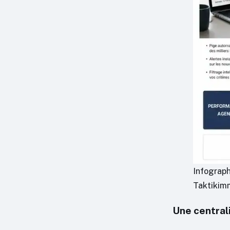
Infograph
Taktikimm
Une central