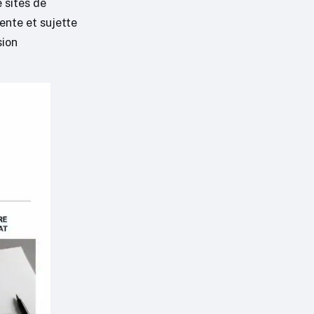
 sites de
lente et sujette
sion