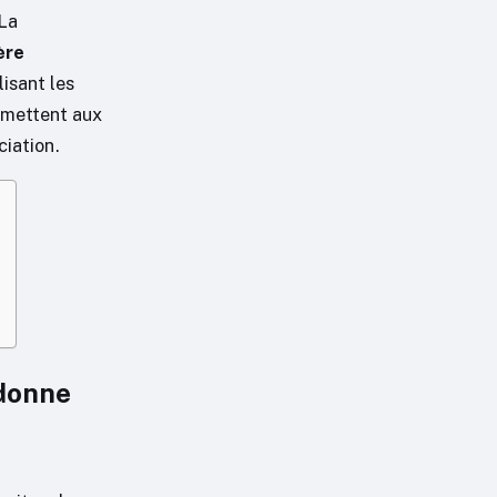
 La
ère
isant les
rmettent aux
ciation.
 donne