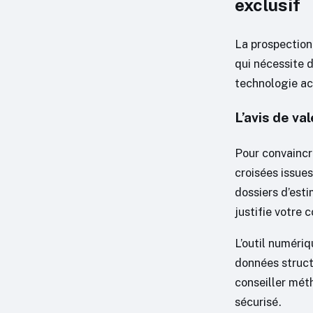
exclusif
La prospection 
qui nécessite 
technologie ac
L’avis de val
Pour convaincre
croisées issue
dossiers d’esti
justifie votre 
L’outil numéri
données struct
conseiller méth
sécurisé.