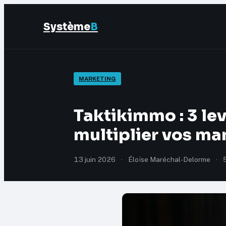
Système
B
MARKETING
Taktikimmo : 3 lev
multiplier vos ma
13 juin 2026
·
Éloïse Maréchal-Delorme
·