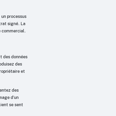
t un processus
trat signé. La
e commercial.
ant des données
roduisez des
ropriétaire et
sentez des
image d’un
ient se sent