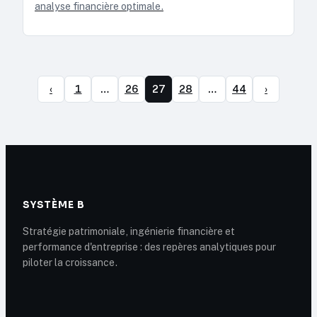
analyse financière optimale.
‹
1
…
26
27
28
…
44
›
SYSTÈME B
Stratégie patrimoniale, ingénierie financière et
performance d'entreprise : des repères analytiques pour
piloter la croissance.