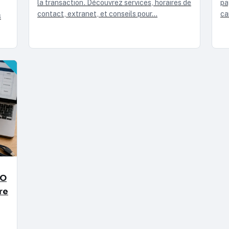
la transaction. Découvrez services, horaires de
pa
contact, extranet, et conseils pour…
ca
s
CO
re