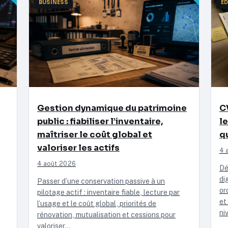
BUSINESS
ÉD
Gestion dynamique du patrimoine
CV
public : fiabiliser l’inventaire,
l
maîtriser le coût global et
qu
valoriser les actifs
4 
4 août 2026
Dé
di
Passer d’une conservation passive à un
or
pilotage actif : inventaire fiable, lecture par
et
l’usage et le coût global, priorités de
ni
rénovation, mutualisation et cessions pour
valoriser…