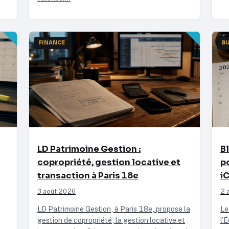
FINANCE
B
LD Patrimoine Gestion :
B
copropriété, gestion locative et
po
transaction à Paris 18e
iC
3 août 2026
2 
LD Patrimoine Gestion, à Paris 18e, propose la
Le
gestion de copropriété, la gestion locative et
l’