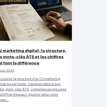
UCATION & EMPLOI
 marketing digital : la structure,
es mots-clés ATS et les chiffres
i font la différence
août 2026
couvrez la structure d’un CV marketing
gital qui performe : rubriques dans le bon
dre, mots-clés ATS, compétences prouvées
 chiffres d’impact. Ajustez selon votre
veau…