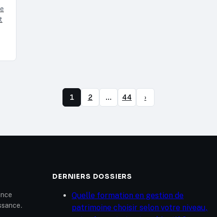
le
t
1
2
…
44
›
DERNIERS DOSSIERS
ance
Quelle formation en gestion de
issance.
patrimoine choisir selon votre niveau,