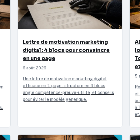
Lettre de motivation marketing
A
digital : 4 blocs pour convaincre
l
en une page
T
e
6 août 2026
5 
Une lettre de motivation marketing digital
efficace en 1 page : structure en 4 blocs,
en
Ro
angle compétence-preuve-utilité, et conseils
et
pour éviter le modèle générique.
,
bo
s.
à 
et