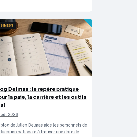
USINESS
log Delmas : le repère pratique
ur la paie, la carrière et les outils
al
août 2026
 blog de Julien Delmas aide les personnels de
Éducation nationale à trouver une date de