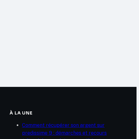
À LA UNE
Comment récupérer son argent sur
predissime 9 : démarches et recours