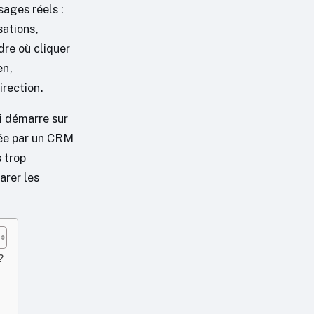
ages réels :
sations,
dre où cliquer
en,
irection.
i démarre sur
née par un CRM
 trop
rer les
?