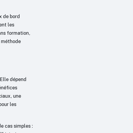
x de bord
ent les
ans formation,
e méthode
 Elle dépend
énéfices
ciaux, une
pour les
de cas simples :