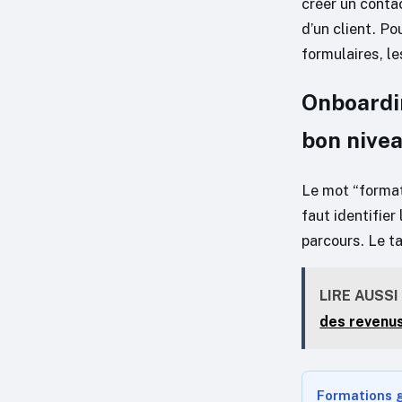
créer un conta
d’un client. Po
formulaires, le
Onboardin
bon nive
Le mot “formati
faut identifier
parcours. Le ta
LIRE AUSSI
des revenu
Formations g