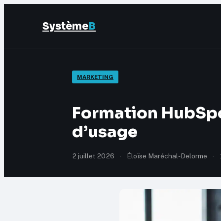
Système
B
MARKETING
Formation HubSpot
d’usage
2 juillet 2026
·
Éloïse Maréchal-Delorme
·