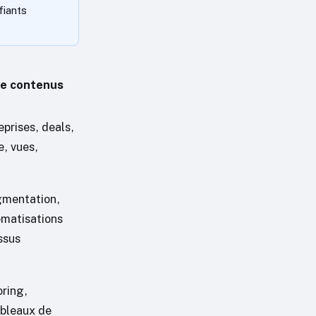
fiants
e contenus
eprises, deals,
e, vues,
gmentation,
omatisations
ssus
ring,
bleaux de