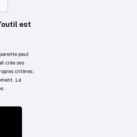
outil est
pparente peut
al crée ses
opres critères,
ement. La
es