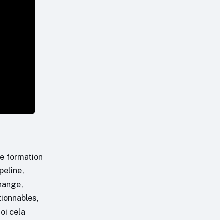
e formation
peline,
change,
tionnables,
oi cela