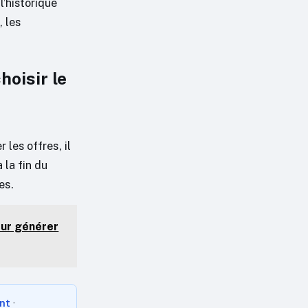
l’historique
, les
hoisir le
les offres, il
 la fin du
es.
ur générer
ent
·